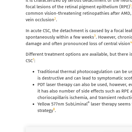
It is characterized by serous detachment of the neu
1
focal lesions of the retinal pigment epithelium (RPE)
common vision-threatening retinopathies after AMD, 
2
vein occlusion
.
In acute CSC, the detachment is caused by a focal leak
3
spontaneously within a few weeks
. However, chroni
damage and often pronounced loss of central vision
Different treatment options are available, but there 
7
CSC
:
Traditional thermal photocoagulation can be use
is destructive and can lead to symptomatic sc
PDT laser therapy can also be used, however, 
it has also number of side effects such as RPE 
choriocapillaris ischemia, and transient reduct
®
Yellow 577nm SubLiminal
laser therapy seems 
8
strategy
.