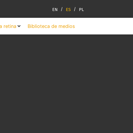
EN
ES
PL
a retina
Biblioteca de medios