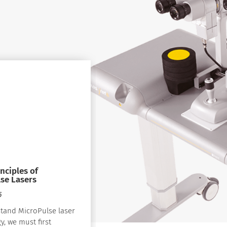
inciples of
se Lasers
5
tand MicroPulse laser
y, we must first