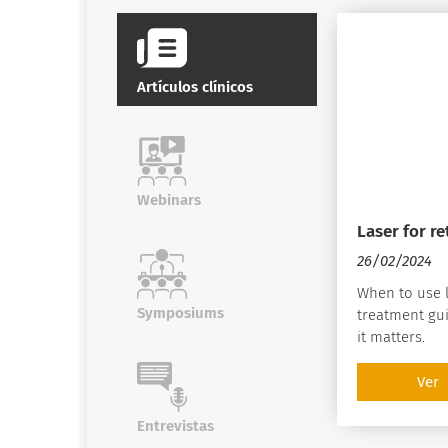
Artículos clínicos
Webinars
Laser for re
26/02/2024
When to use l
Symposiums
treatment gu
it matters.
Ver
Entrevistas