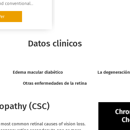
nd conventional
lation. In the latter,
 beam is constantly “on”
Ver
nergy is absorbed by
 structures.
Datos clinicos
Edema macular diabético
La degeneración
Otras enfermedades de la retina
nopathy (CSC)
e most common retinal causes of vision loss.