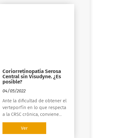
Coriorretinopatía Serosa
Central sin Visudyne. ¿Es
posible?
04/05/2022
Ante la dificultad de obtener el
verteporfín en lo que respecta
a la CRSC crónica, conviene
considerar como alternativa el
LSU dada su eficacia
Ver
equiparable y ventajas