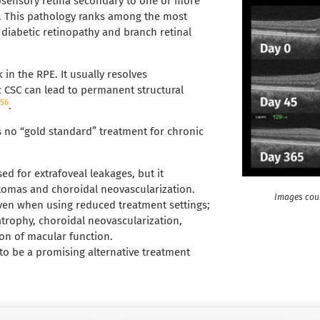
rosensory retina secondary to one or more
. This pathology ranks among the most
diabetic retinopathy and branch retinal
 in the RPE. It usually resolves
c CSC can lead to permanent structural
4
5
6
.
is no “gold standard” treatment for chronic
d for extrafoveal leakages, but it
otomas and choroidal neovascularization.
Images cour
even when using reduced treatment settings;
atrophy, choroidal neovascularization,
ion of macular function.
to be a promising alternative treatment