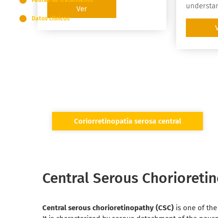
Pautas de tratamiento
understa
Ver
photocoagu
Datos clínicos
the laser
and its e
pigmented
Coriorretinopatía serosa central
Central Serous Chorioreti
Central serous chorioretinopathy (CSC)
is one of th