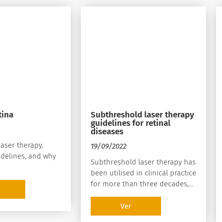
tina
Subthreshold laser therapy
guidelines for retinal
diseases
aser therapy,
19/09/2022
idelines, and why
Subthreshold laser therapy has
been utilised in clinical practice
for more than three decades,
and numerous randomised
and real-life studies has
Ver
proven its efficacy and safety in